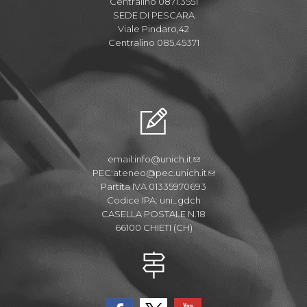
Centralino 0871.3551
SEDE DI PESCARA
Viale Pindaro,42
Centralino 085.45371
email:
info@unich.it
PEC:
ateneo@pec.unich.it
Partita IVA 01335970693
Codice IPA: uni_gdch
CASELLA POSTALE N.18
66100 CHIETI (CH)