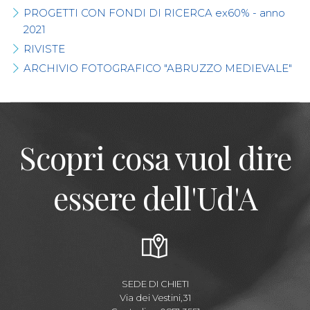
PROGETTI CON FONDI DI RICERCA ex60% - anno
2021
RIVISTE
ARCHIVIO FOTOGRAFICO "ABRUZZO MEDIEVALE"
Scopri cosa vuol dire
essere dell'Ud'A
SEDE DI CHIETI
Via dei Vestini,31