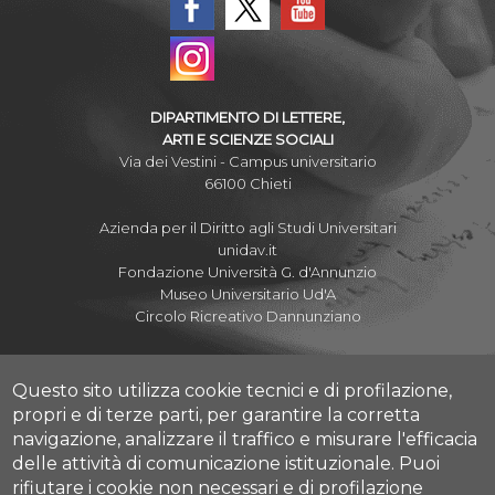
DIPARTIMENTO DI LETTERE,
ARTI E SCIENZE SOCIALI
Via dei Vestini - Campus universitario
66100 Chieti
Azienda per il Diritto agli Studi Universitari
unidav.it
Fondazione Università G. d'Annunzio
Museo Universitario Ud'A
Circolo Ricreativo Dannunziano
Questo sito utilizza cookie tecnici e di profilazione,
propri e di terze parti, per garantire la corretta
Albo Pretorio Online
navigazione, analizzare il traffico e misurare l'efficacia
Amministrazione Trasparente
delle attività di comunicazione istituzionale.
Puoi
Mettiamoci la Faccia
rifiutare i cookie non necessari e di profilazione
Fatturazione elettronica