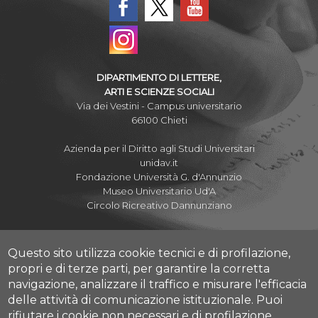
DIPARTIMENTO DI LETTERE,
ARTI E SCIENZE SOCIALI
Via dei Vestini - Campus universitario
66100 Chieti
Azienda per il Diritto agli Studi Universitari
unidav.it
Fondazione Università G. d'Annunzio
Museo Universitario Ud'A
Circolo Ricreativo Dannunziano
Questo sito utilizza cookie tecnici e di profilazione,
propri e di terze parti, per garantire la corretta
Albo Pretorio Online
navigazione, analizzare il traffico e misurare l'efficacia
Amministrazione Trasparente
delle attività di comunicazione istituzionale.
Puoi
Mettiamoci la Faccia
rifiutare i cookie non necessari e di profilazione