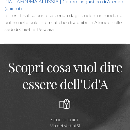
PIATTAFORMA ALTISSIA | Centro Linguistico di Ateneo
(unich.it)
e i test finali saranno sostenuti dagli studenti in modalità
online nelle aule informatiche disponibili in Ateneo nelle
sedi di Chieti e Pescara.
Scopri cosa vuol dire
essere dell'Ud'A
SEDE DI CHIETI
Via dei Vestini,31