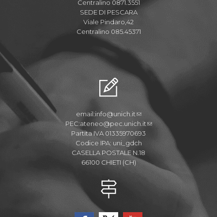
Centralino 0871.3551
SEDE DI PESCARA
Viale Pindaro,42
Centralino 085.45371
email:
info@unich.it
PEC:
ateneo@pec.unich.it
Partita IVA 01335970693
Codice IPA: uni_gdch
CASELLA POSTALE N.18
66100 CHIETI (CH)