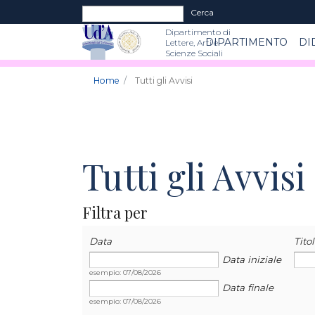
Form di ricerca
Cerca
Dipartimento di
DIPARTIMENTO
DI
Lettere, Arti e
Scienze Sociali
Home
Tutti gli Avvisi
Tutti gli Avvisi
Filtra per
Data
Data
Data
Tito
Data iniziale
esempio: 07/08/2026
Data finale
esempio: 07/08/2026