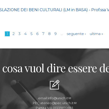
IONE DEI BENI CULTURALI (LM in BASA) - Prof.ssa V.
1
2
3
4
5
6
7
8
9
…
seguente ›
ultima »
 cosa vuol dire essere de
email:
info@unich.it
PEC:
ateneo@pec.unich.it
Partita IVA 01335970693