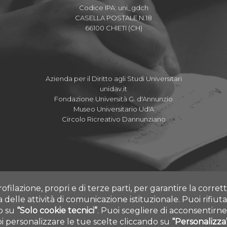
Codice IPA: uni_gdch
CASELLA POSTALE N.18
66100 CHIETI (CH)
Azienda per il Diritto agli Studi Universitari
unidav.it
Fondazione Università G. d'Annunzio
Museo Universitario Ud'A
Circolo Ricreativo Dannunziano
rofilazione, propri e di terze parti, per garantire la corre
ia delle attività di comunicazione istituzionale.
Puoi rifiuta
do su
“Solo cookie tecnici”
.
Puoi scegliere di acconsentirne 
 personalizzare le tue scelte cliccando su
“Personalizza
 ALL RIGHTS RESERVED - UNIVERSITÀ DEGLI STUDI GABRIELE D'ANNUNZI