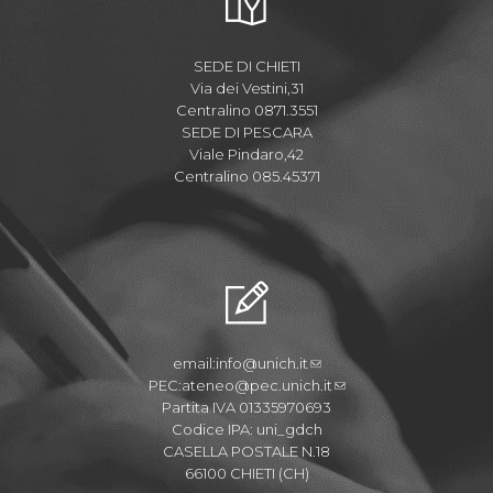
SEDE DI CHIETI
Via dei Vestini,31
Centralino 0871.3551
SEDE DI PESCARA
Viale Pindaro,42
Centralino 085.45371
email:
info@unich.it
PEC:
ateneo@pec.unich.it
Partita IVA 01335970693
Codice IPA: uni_gdch
CASELLA POSTALE N.18
66100 CHIETI (CH)