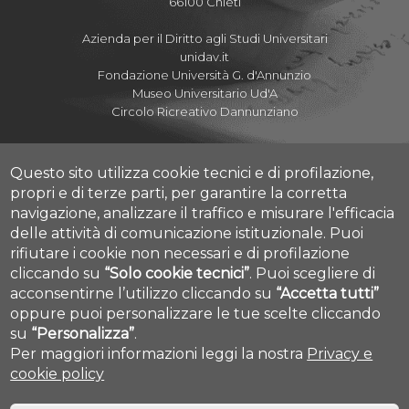
66100 Chieti
Azienda per il Diritto agli Studi Universitari
unidav.it
Fondazione Università G. d'Annunzio
Museo Universitario Ud'A
Circolo Ricreativo Dannunziano
Questo sito utilizza cookie tecnici e di profilazione,
propri e di terze parti, per garantire la corretta
Albo Pretorio Online
navigazione, analizzare il traffico e misurare l'efficacia
Amministrazione Trasparente
delle attività di comunicazione istituzionale.
Puoi
Mettiamoci la Faccia
rifiutare i cookie non necessari e di profilazione
Fatturazione elettronica
cliccando su
“Solo cookie tecnici”
.
Puoi scegliere di
Cookie settings
acconsentirne l’utilizzo cliccando su
“Accetta tutti”
Dove siamo
Mappa Campus Chieti
oppure puoi personalizzare le tue scelte cliccando
su
“Personalizza”
.
Per maggiori informazioni leggi la nostra
Privacy e
cookie policy