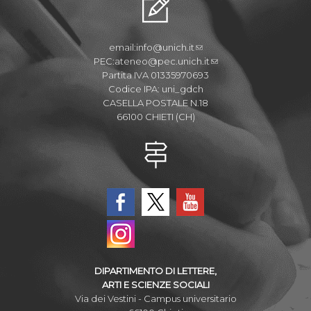
email:
info@unich.it
PEC:
ateneo@pec.unich.it
Partita IVA 01335970693
Codice IPA: uni_gdch
CASELLA POSTALE N.18
66100 CHIETI (CH)
DIPARTIMENTO DI LETTERE,
ARTI E SCIENZE SOCIALI
Via dei Vestini - Campus universitario