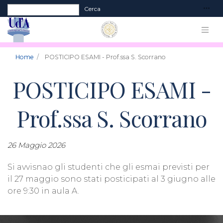
Form di ricerca
Cerca
Home
POSTICIPO ESAMI - Prof.ssa S. Scorrano
POSTICIPO ESAMI -
Prof.ssa S. Scorrano
26 Maggio 2026
Si avvisnao gli studenti che gli esmai previsti per
il 27 maggio sono stati posticipati al 3 giugno alle
ore 9:30 in aula A.