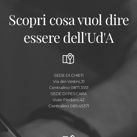
Scopri cosa vuol dire
essere dell'Ud'A
SEDE DI CHIETI
Via dei Vestini,31
Centralino 0871.3551
SEDE DI PESCARA
Viale Pindaro,42
Centralino 085.45371