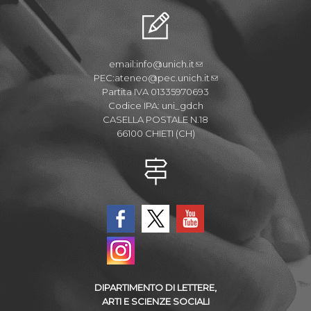
email:
info@unich.it
PEC:
ateneo@pec.unich.it
Partita IVA 01335970693
Codice IPA: uni_gdch
CASELLA POSTALE N.18
66100 CHIETI (CH)
DIPARTIMENTO DI LETTERE,
ARTI E SCIENZE SOCIALI