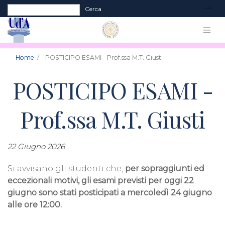
Form di ricerca
Cerca
Home
POSTICIPO ESAMI - Prof.ssa M.T. Giusti
POSTICIPO ESAMI -
Prof.ssa M.T. Giusti
22 Giugno 2026
Si avvisano gli studenti che,
per sopraggiunti ed
eccezionali motivi, gli esami previsti per oggi 22
giugno sono stati posticipati a mercoledì 24 giugno
alle ore 12:00.