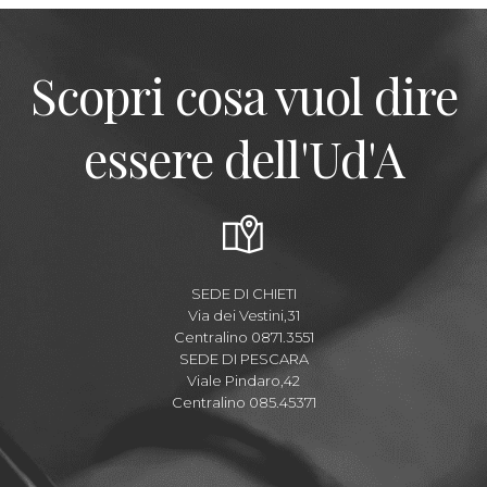
Scopri cosa vuol dire
essere dell'Ud'A
SEDE DI CHIETI
Via dei Vestini,31
Centralino 0871.3551
SEDE DI PESCARA
Viale Pindaro,42
Centralino 085.45371