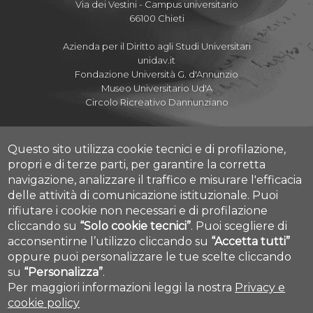
Via dei Vestini - Campus universitario
66100 Chieti
Azienda per il Diritto agli Studi Universitari
unidav.it
Fondazione Università G. d'Annunzio
Museo Universitario Ud'A
Circolo Ricreativo Dannunziano
Questo sito utilizza cookie tecnici e di profilazione,
propri e di terze parti, per garantire la corretta
Albo Pretorio Online
navigazione, analizzare il traffico e misurare l'efficacia
Amministrazione Trasparente
delle attività di comunicazione istituzionale.
Puoi
Mettiamoci la Faccia
rifiutare i cookie non necessari e di profilazione
Fatturazione elettronica
cliccando su
“Solo cookie tecnici”
.
Puoi scegliere di
Cookie settings
acconsentirne l’utilizzo cliccando su
“Accetta tutti”
Dove siamo
Mappa Campus Chieti
oppure puoi personalizzare le tue scelte cliccando
su
“Personalizza”
.
Per maggiori informazioni leggi la nostra
Privacy e
cookie policy