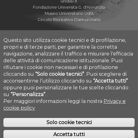
unidav.it
Fondazione Università G. d'Annunzio
Museo Universitario Ud'A
Circolo Ricreativo Dannunziano
Questo sito utilizza cookie tecnici e di profilazione,
propri e di terze parti, per garantire la corretta
Albo Pretorio Online
navigazione, analizzare il traffico e misurare l'efficacia
Amministrazione Trasparente
delle attività di comunicazione istituzionale.
Puoi
Mettiamoci la Faccia
rifiutare i cookie non necessari e di profilazione
Fatturazione elettronica
cliccando su
“Solo cookie tecnici”
.
Puoi scegliere di
Cookie settings
acconsentirne l’utilizzo cliccando su
“Accetta tutti”
Dove siamo
Mappa Campus Chieti
oppure puoi personalizzare le tue scelte cliccando
su
“Personalizza”
.
Per maggiori informazioni leggi la nostra
Privacy e
cookie policy
Solo cookie tecnici
Accetta tutti