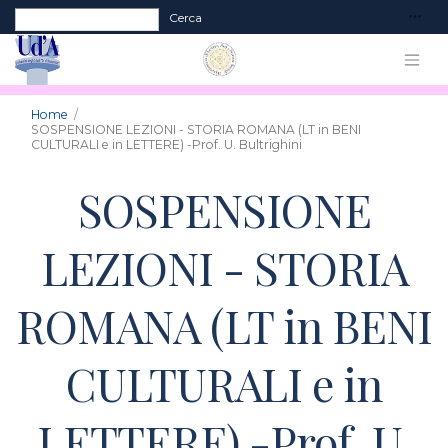
Form di ricerca
Cerca
Home
SOSPENSIONE LEZIONI - STORIA ROMANA (LT in BENI
CULTURALI e in LETTERE) -Prof. U. Bultrighini
SOSPENSIONE
LEZIONI - STORIA
ROMANA (LT in BENI
CULTURALI e in
LETTERE) -Prof. U.