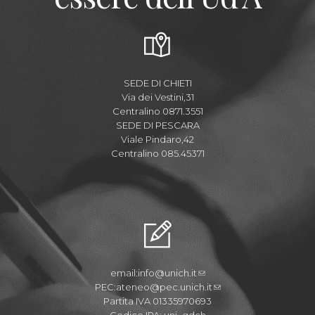
SEDE DI CHIETI
Via dei Vestini,31
Centralino 0871.3551
SEDE DI PESCARA
Viale Pindaro,42
Centralino 085.45371
email:
info@unich.it
PEC:
ateneo@pec.unich.it
Partita IVA 01335970693
Codice IPA: uni_gdch