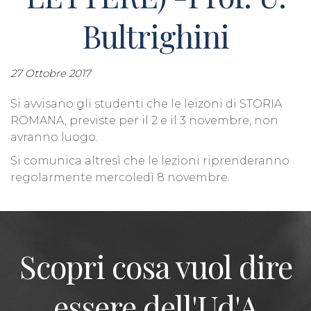
Bultrighini
27 Ottobre 2017
Si avvisano gli studenti che le leizoni di STORIA
ROMANA, previste per il 2 e il 3 novembre, non
avranno luogo.
Si comunica altresì che le lezioni riprenderanno
regolarmente mercoledì 8 novembre.
Scopri cosa vuol dire
essere dell'Ud'A